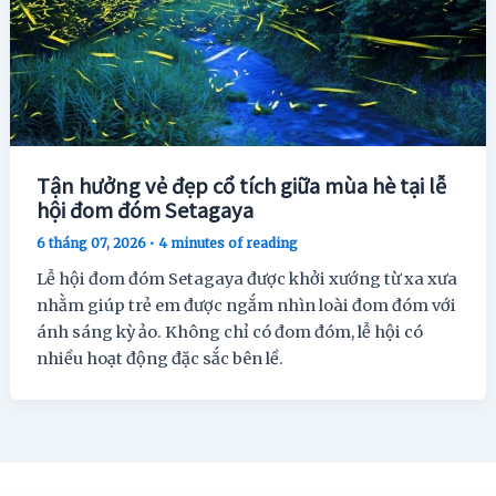
Tận hưởng vẻ đẹp cổ tích giữa mùa hè tại lễ
hội đom đóm Setagaya
6 tháng 07, 2026
•
4 minutes of reading
Lễ hội đom đóm Setagaya được khởi xướng từ xa xưa
nhằm giúp trẻ em được ngắm nhìn loài đom đóm với
ánh sáng kỳ ảo. Không chỉ có đom đóm, lễ hội có
nhiều hoạt động đặc sắc bên lề.