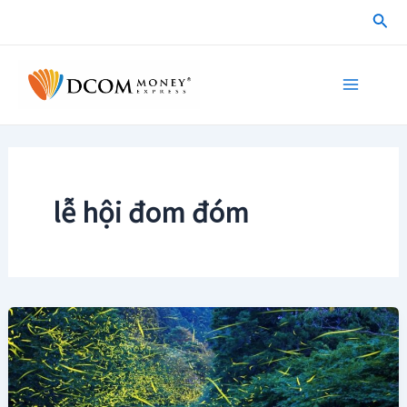
Skip
Sea
to
content
Main
Menu
lễ hội đom đóm