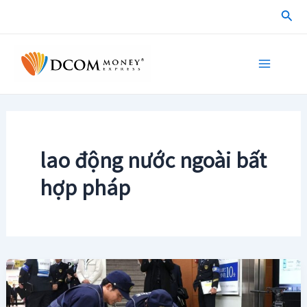
Skip
Sea
to
content
Main
Menu
lao động nước ngoài bất
hợp pháp