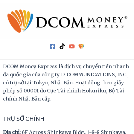
DCOM Money Express là dịch vụ chuyển tiền nhanh
đa quốc gia của công ty D. COMMUNICATIONS, INC.,
có trụ sở tại Tokyo, Nhật Bản. Hoạt động theo giấy
phép số 00001 do Cục Tài chính Hokuriku, Bộ Tài
chính Nhật Bản cấp.
TRỤ SỞ CHÍNH
Địa chỉ:
6F Across Shinkawa Bldg., 1-8-8 Shinkawa,