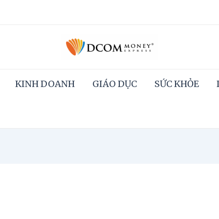
KINH DOANH
GIÁO DỤC
SỨC KHỎE