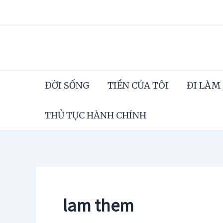
Skip
to
content
ĐỜI SỐNG
TIỀN CỦA TÔI
ĐI LÀM
THỦ TỤC HÀNH CHÍNH
lam them