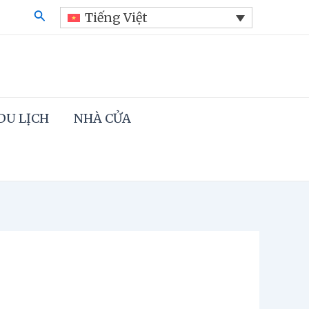
Search
Tiếng Việt
DU LỊCH
NHÀ CỬA