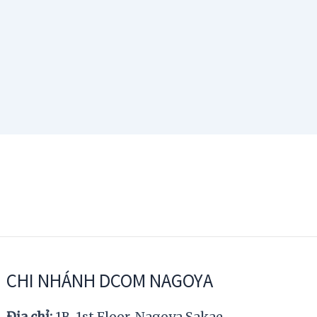
CHI NHÁNH DCOM NAGOYA
Địa chỉ:
1B, 1st Floor, Nagoya Sakae