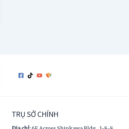
TRỤ SỞ CHÍNH
Địa chỉ:
6F Across Shinkawa Bldg., 1-8-8