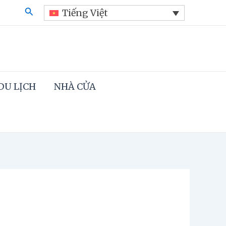
Search
Tiếng Việt
DU LỊCH
NHÀ CỬA