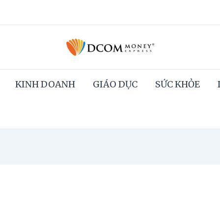
KINH DOANH
GIÁO DỤC
SỨC KHỎE