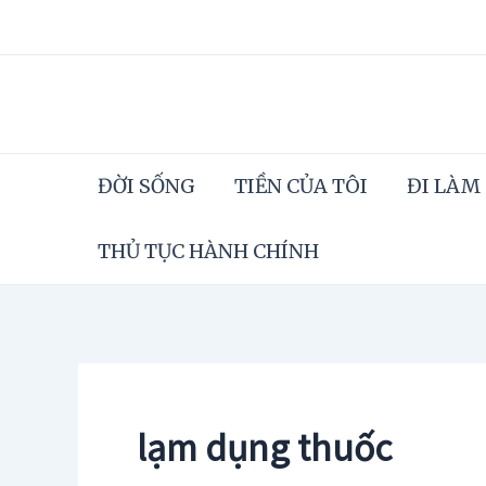
Skip
to
content
ĐỜI SỐNG
TIỀN CỦA TÔI
ĐI LÀM
THỦ TỤC HÀNH CHÍNH
lạm dụng thuốc