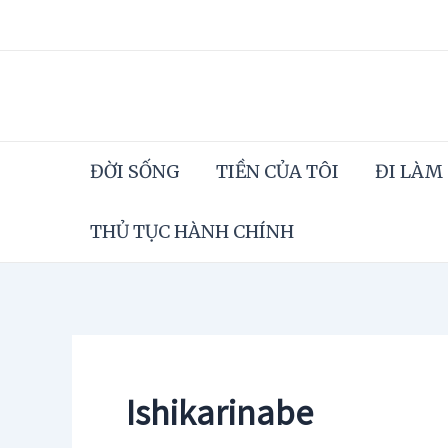
Skip
to
content
ĐỜI SỐNG
TIỀN CỦA TÔI
ĐI LÀM
THỦ TỤC HÀNH CHÍNH
Ishikarinabe