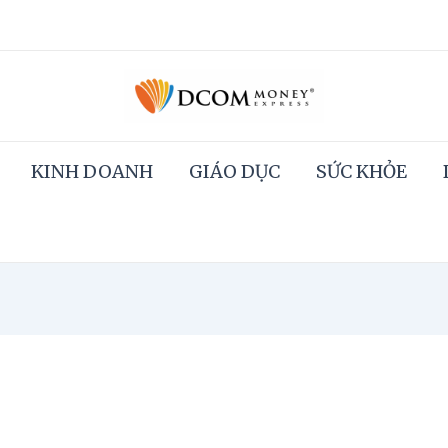
KINH DOANH
GIÁO DỤC
SỨC KHỎE