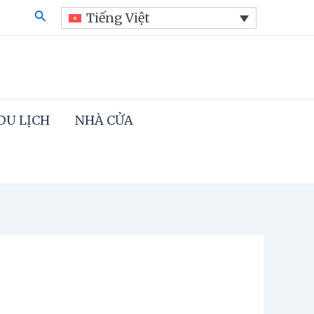
Search
Tiếng Việt
DU LỊCH
NHÀ CỬA