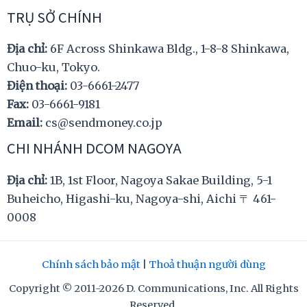
TRỤ SỞ CHÍNH
Địa chỉ:
6F Across Shinkawa Bldg., 1-8-8 Shinkawa,
Chuo-ku, Tokyo.
Điện thoại:
03-6661-2477
Fax:
03-6661-9181
Email:
cs@sendmoney.co.jp
CHI NHÁNH DCOM NAGOYA
Địa chỉ:
1B, 1st Floor, Nagoya Sakae Building, 5-1
Buheicho, Higashi-ku, Nagoya-shi, Aichi 〒 461-
0008
Chính sách bảo mật
|
Thoả thuận người dùng
Copyright © 2011-2026 D. Communications, Inc. All Rights
Reserved.