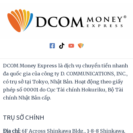
DCOM Money Express là dịch vụ chuyển tiền nhanh
đa quốc gia của công ty D. COMMUNICATIONS, INC.,
có trụ sở tại Tokyo, Nhật Bản. Hoạt động theo giấy
phép số 00001 do Cục Tài chính Hokuriku, Bộ Tài
chính Nhật Bản cấp.
TRỤ SỞ CHÍNH
Địa chỉ:
6F Across Shinkawa Bldg., 1-8-8 Shinkawa,