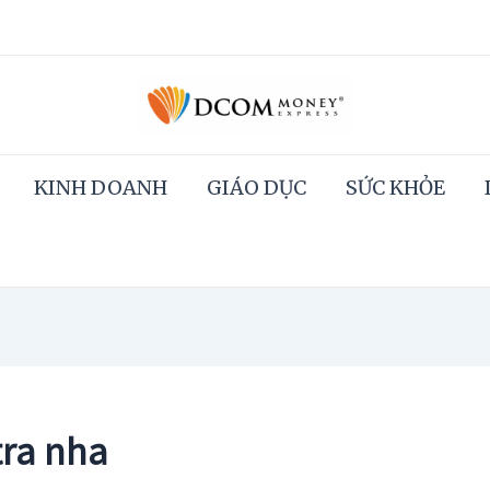
KINH DOANH
GIÁO DỤC
SỨC KHỎE
tra nha