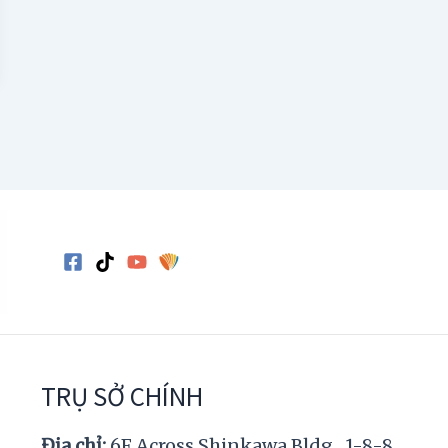
TRỤ SỞ CHÍNH
Địa chỉ:
6F Across Shinkawa Bldg., 1-8-8