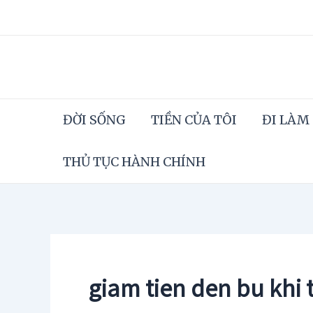
Skip
to
content
ĐỜI SỐNG
TIỀN CỦA TÔI
ĐI LÀM
THỦ TỤC HÀNH CHÍNH
giam tien den bu khi 