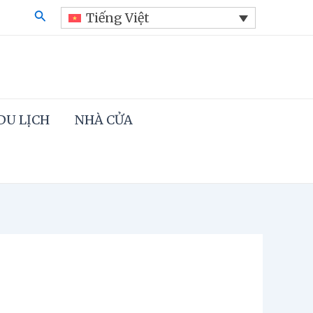
Search
Tiếng Việt
DU LỊCH
NHÀ CỬA