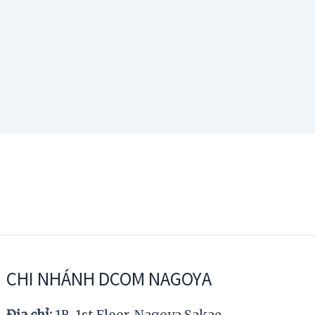
CHI NHÁNH DCOM NAGOYA
Địa chỉ:
1B, 1st Floor, Nagoya Sakae