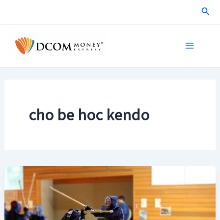
Skip
Sea
to
content
Main
Menu
cho be hoc kendo