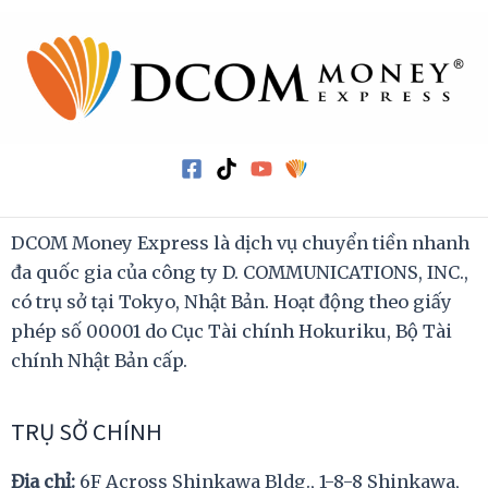
DCOM Money Express là dịch vụ chuyển tiền nhanh
đa quốc gia của công ty D. COMMUNICATIONS, INC.,
có trụ sở tại Tokyo, Nhật Bản. Hoạt động theo giấy
phép số 00001 do Cục Tài chính Hokuriku, Bộ Tài
chính Nhật Bản cấp.
TRỤ SỞ CHÍNH
Địa chỉ:
6F Across Shinkawa Bldg., 1-8-8 Shinkawa,