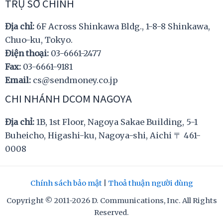
TRỤ SỞ CHÍNH
Địa chỉ:
6F Across Shinkawa Bldg., 1-8-8 Shinkawa,
Chuo-ku, Tokyo.
Điện thoại:
03-6661-2477
Fax:
03-6661-9181
Email:
cs@sendmoney.co.jp
CHI NHÁNH DCOM NAGOYA
Địa chỉ:
1B, 1st Floor, Nagoya Sakae Building, 5-1
Buheicho, Higashi-ku, Nagoya-shi, Aichi 〒 461-
0008
Chính sách bảo mật
|
Thoả thuận người dùng
Copyright © 2011-2026 D. Communications, Inc. All Rights
Reserved.